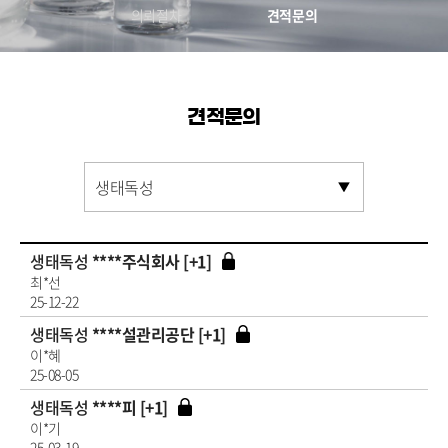
의뢰절차
견적문의
견적문의
생태독성
****주식회사 [+1]
최*선
25-12-22
생태독성
****설관리공단 [+1]
이*혜
25-08-05
생태독성
****피 [+1]
이*기
25-03-19