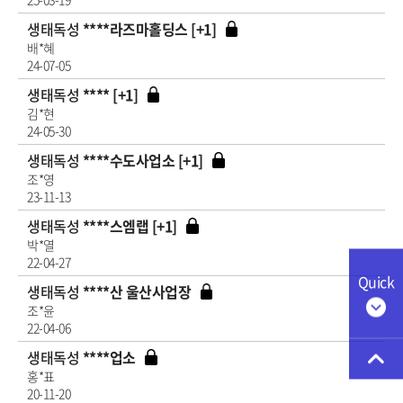
생태독성
****라즈마홀딩스 [+1]
배*혜
24-07-05
생태독성
**** [+1]
김*현
24-05-30
생태독성
****수도사업소 [+1]
조*영
23-11-13
생태독성
****스엠랩 [+1]
박*열
22-04-27
Quick
생태독성
****산 울산사업장
조*윤
22-04-06
생태독성
****업소
홍*표
20-11-20