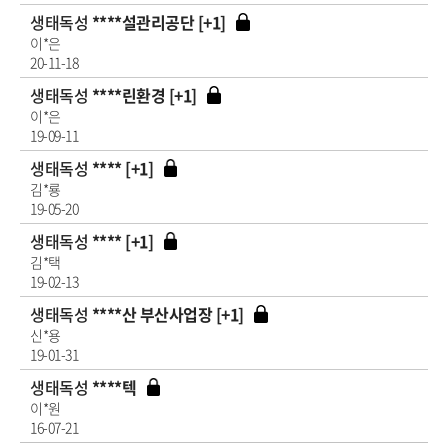
생태독성
****설관리공단 [+1]
이*은
20-11-18
생태독성
****린환경 [+1]
이*은
19-09-11
생태독성
**** [+1]
김*룡
19-05-20
생태독성
**** [+1]
김*택
19-02-13
생태독성
****산 부산사업장 [+1]
신*용
19-01-31
생태독성
****텍
이*원
16-07-21