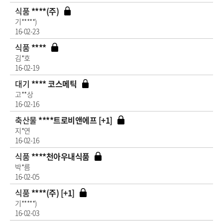
식품
****(주)
기*****)
16-02-23
식품
****
김*호
16-02-19
대기
**** 코스메틱
고**상
16-02-16
축산물
****트로비앤에프 [+1]
지*연
16-02-16
식품
****천아우내식품
박*름
16-02-05
식품
****(주) [+1]
기*****)
16-02-03