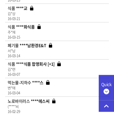
식품
****교
김*상
16-03-21
식품
****화식품
주*재
16-03-15
폐기물
****남환경E&T
서*남
16-03-14
식품
****식품 합명회사 [+1]
김*련
16-03-07
먹는물-지하수
****스
Quick
변*애
16-03-04
노로바이러스
****에스씨
(*****씨
16-02-29