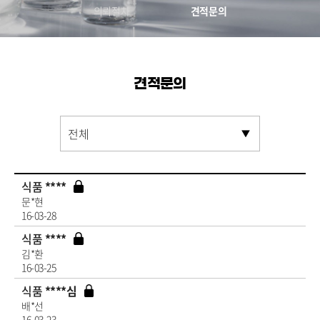
의뢰절차
견적문의
견적문의
식품
****
문*현
16-03-28
식품
****
김*환
16-03-25
식품
****심
배*선
16-03-23