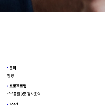
분야
환경
프로젝트명
****물질 9종 검사용역
발주처