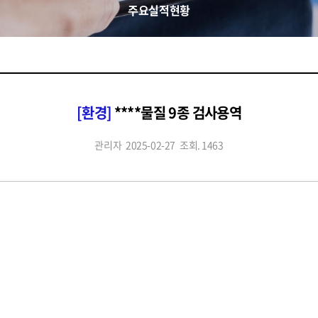
주요실적현황
[환경]
****물질 9종 검사용역
관리자
2025-02-27
조회. 1463