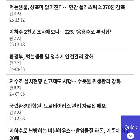
먹는샘물, 상표띠 없어진다… 연간 플라스틱 2,270톤 감축
관리자
25-12-12
지하수 2천곳 조사해보니…62% '음용수로 부적합'
관리자
25-03-18
환경부, 먹는샘물 및 정수기 안전관리 강화
관리자
24-08-28
저수조 설치현황 신고제도 시행… 수돗물 위생관리 강화
관리자
24-07-03
국립환경과학원, 노로바이러스 관리 자료집 배포
관리자
24-02-08
Quick
지하수로 난방하는 비닐하우스…발암물질 라돈, 기준치 최고
20배