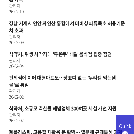
관리자
26-02-19
경남 거제시 연안 자연산 홍합에서 마비성 패류독소 허용기준
치 초과
관리자
26-02-09
식약처, 위생 사각지대 '두쫀쿠' 배달 음식점 집중 점검
관리자
26-02-04
편의점에 이어 대형마트도…상표띠 없는 '무라벨 먹는샘
물'로 통일
관리자
26-02-02
식약처, 소규모 축산물 해썹업체 300여곳 시설 개선 지원
관리자
26-02-02
Quick
폐플라스틱, 고품질 재활용 문 활짝… 열분해 규제특례 과제