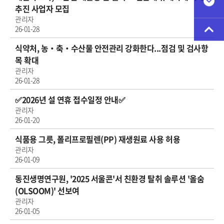
추진 사업자 모집
관리자
26-01-28
식약처, 농‧축‧수산물 안전관리 강화한다...점검 및 검사항
목 확대
관리자
26-01-28
✅2026년 설 연휴 접수일정 안내✅
관리자
26-01-20
식품용 그릇, 폴리프로필렌(PP) 재생원료 사용 허용
관리자
26-01-09
동진생명연구원, '2025 서울콘'서 친환경 탈취 솔루션 '올숨
(OLSOOM)' 선보여
관리자
26-01-05