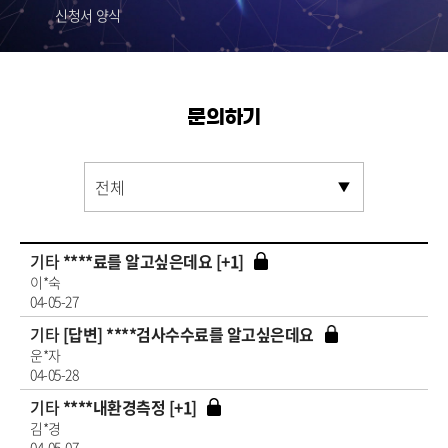
신청서 양식
문의하기
기타
****료를 알고싶은데요 [+1]
이*숙
04-05-27
기타
[답변] ****검사수수료를 알고싶은데요
운*자
04-05-28
기타
****내환경측정 [+1]
김*경
04-05-07