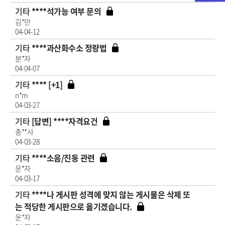
기타
****석가능 여부 문의
김*만
04-04-12
기타
****과산화수소 정량법
분*자
04-04-07
기타
**** [+1]
n*m
04-03-27
기타
[답변] ****자격요건
총**사
04-03-28
기타
****소음/진동 관련
운*자
04-03-17
기타
****나 게시판 성격에 맞지 않는 게시물은 삭제 또
는 적당한 게시판으로 옮기겠습니다.
운*자