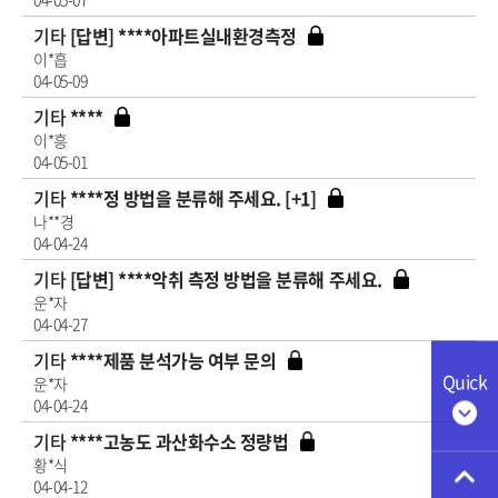
기타
[답변] ****아파트실내환경측정
이*흡
04-05-09
기타
****
이*흥
04-05-01
기타
****정 방법을 분류해 주세요. [+1]
나**경
04-04-24
기타
[답변] ****악취 측정 방법을 분류해 주세요.
운*자
04-04-27
기타
****제품 분석가능 여부 문의
Quick
운*자
04-04-24
기타
****고농도 과산화수소 정량법
황*식
04-04-12