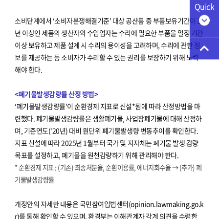
Quick
소비단계에서 ‘소비자분쟁해결기준’ 대상 공산품 중 부품보유기간이 3
년 이상인 제품의 생산자와 수입업자는 수리에 필요한 부품을 일정 기간
이상 보유하고 제품 설계 시 수리의 용이성을 고려하며, 수리에 관한 정
보를 제공하는 등 소비자가 수리할 수 있는 권리를 보장하기 위해 노력
해야 한다.
<폐기물발생감량률 산정 방법>
‘폐기물발생감량률’이 순환경제 지표로 신설*됨에 따라 산정방법을 마
련했다. 폐기물발생감량률은 생활폐기물, 사업장폐기물에 대해 산정하
며, 기준연도(‘20년) 대비 원단위 폐기물발생량 변동추이를 확인한다.
지표 신설에 따라 2025년 1월부터 국가 및 지자체는 폐기물 발생 감량
목표를 설정하고, 폐기물을 원천감량하기 위해 관리해야 한다.
* 순환경제 지표 : (기존) 최종처분율, 순환이용률, 에너지회수율 → (추가) 폐
기물발생감량률
개정안의 자세한 내용은 국민참여입법센터(opinion.lawmaking.go.k
r)를 통해 확인할 수 있으며, 환경부는 이해관계자 각계 의견을 수렴한