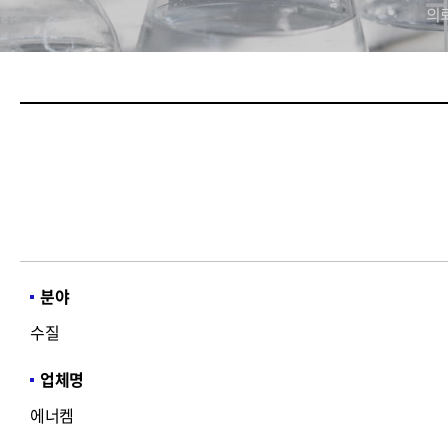
의
분야
수질
업체명
에너켐