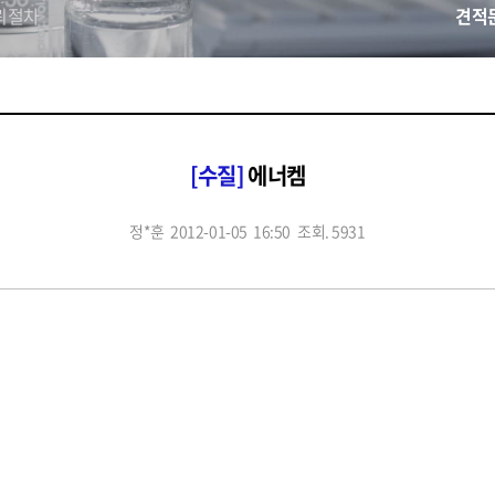
뢰절차
견적
[수질]
에너켐
정*훈
2012-01-05 16:50
조회. 5931