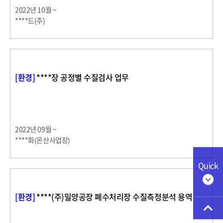
2022년 10월 ~
****드(주)
[환경]
****장 공정별 수질검사 업무
2022년 09월 ~
****화(온산사업장)
Quick
[환경]
****(주)밀양공장 폐수처리장 수질측정분석 용역