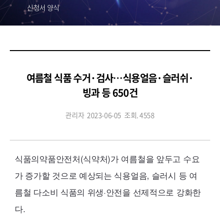
신청서 양식
여름철 식품 수거·검사…식용얼음·슬러쉬·
빙과 등 650건
관리자
2023-06-05
조회. 4558
식품의약품안전처(식약처)가 여름철을 앞두고 수요
가 증가할 것으로 예상되는 식용얼음, 슬러시 등 여
름철 다소비 식품의 위생·안전을 선제적으로 강화한
다.