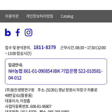
이용약관
개인정보처리방침
Catalog
1811-8379
접수 및 분석문의.
근무시간. 08:30 ~ 17:30 (12:00
~ 13:00 점심시간)
입금안내.
NH농협 861-01-090854
IBK 기업은행 522-010581-
04-012
(주)동진생명연구원
주소. (51391) 경남 창원시 의창구 차룡로
48번길 61(팔용동)
대표이사. 이창흡
사업자등록번호. 608-81-06807
대표전화. 1811-8379
팩스. 055-293-6980