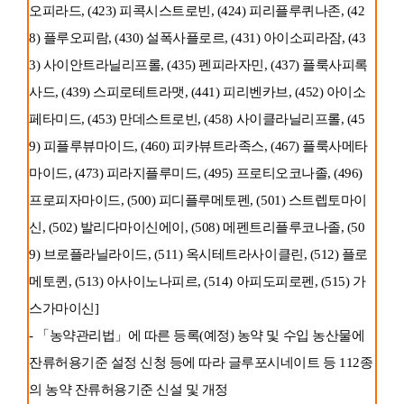
오피라드, (423) 피콕시스트로빈, (424) 피리플루퀴나존, (42
8) 플루오피람, (430) 설폭사플로르, (431) 아이소피라잠, (43
3) 사이안트라닐리프롤, (435) 펜피라자민, (437) 플룩사피록
사드, (439) 스피로테트라맷, (441) 피리벤카브, (452) 아이소
페타미드, (453) 만데스트로빈, (458) 사이클라닐리프롤, (45
9) 피플루뷰마이드, (460) 피카뷰트라족스, (467) 플룩사메타
마이드, (473) 피라지플루미드, (495) 프로티오코나졸, (496)
프로피자마이드, (500) 피디플루메토펜, (501) 스트렙토마이
신, (502) 발리다마이신에이, (508) 메펜트리플루코나졸, (50
9) 브로플라닐라이드, (511) 옥시테트라사이클린, (512) 플로
메토퀸, (513) 아사이노나피르, (514) 아피도피로펜, (515) 가
스가마이신]
- 「농약관리법」에 따른 등록(예정) 농약 및 수입 농산물에
잔류허용기준 설정 신청 등에 따라 글루포시네이트 등 112종
의 농약 잔류허용기준 신설 및 개정