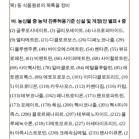
목) 등 식품원료의 목록을 정비
바. 농산물 중 농약 잔류허용기준 신설 및 개정[안 별표 4 중
(2) 글루포시네이트, (3) 글리포세이트, (4) 나프로파마이드,
(9) 델타메트린, (21) 디클로르보스, (26) 디페노코나졸, (29)
디플루벤주론, (49) 바이오에스메트린, (54) 벤타존, (55) 뷰프
로페진, (61) 비펜트린, (66) 사이퍼메트린, (68) 사이할로트린,
(69) 사이헥사틴, (78) 알라클로르, (84) 에탈플루랄린, (85) 에
토펜프록스, (86) 에토프로포스, (101) 이미다클로프리드, (10
5) 이프로디온, (110) 카두사포스, (112) 카벤다짐, (116) 카탑,
(133) 테부코나졸, (162) 페니트로티온, (171) 펜프로파트린,
(173) 포레이트, (178) 폭심, (200) 헥사코나졸, (201) 헥시티아
족스, (206) 클로르페나피르, (207) 테부페노자이드, (212) 플
루페녹수론, (218) 디메토모르프, (227) 아세타미프리드, (22
8) 아족시스트로빈, (230) 크레속심메틸, (233) 펜사이큐론, (2