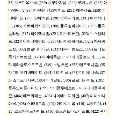
38) 플루디옥소닐, (239) 플루아지남, (242) 루페뉴론, (248) 아
바멕틴, (249) 에마멕틴 벤조에이트, (251) 에톡사졸, (259) 피
리메타닐, (273) 밀베멕틴, (290) 인독사카브, (301) 펜헥사미
드, (305) 프로파퀴자포프, (308) 플루설파마이드, (309) 플루
톨라닐, (317) 하이멕사졸, (321) 디노테퓨란, (323) 보스칼리
드, (324) 비페나제이트, (325) 사이아조파미드, (326) 아세퀴
노실, (332) 클로티아니딘, (333) 테부피림포스, (335) 트리플
록시스트로빈, (337) 티아메톡삼, (338) 티아클로프리드, (34
5) 피라클로스트로빈, (349) 노발루론, (353) 메트코나졸, (35
7) 디티오카바메이트, (364) 티아디닐, (371) 디니코나졸, (37
3) 스피로메시펜, (380) 피리달릴, (386) 플로니카미드, (395)
플루오피콜라이드, (399) 사이플루메토펜, (403) 메타플루미
존, (404) 메트라페논, (405) 사이에노피라펜, (407) 아이소티
아닐, (408) 스피네토람, (409) 아미설브롬, (410) 옥솔린산, (4
15) 크로마페노자이드, (416) 클로란트라닐리프롤, (422) 펜티