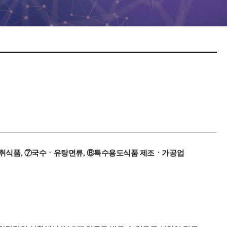
석섭취식품, ⑦국수ㆍ유탕면류, ⑧특수용도식품 제조ㆍ가공업