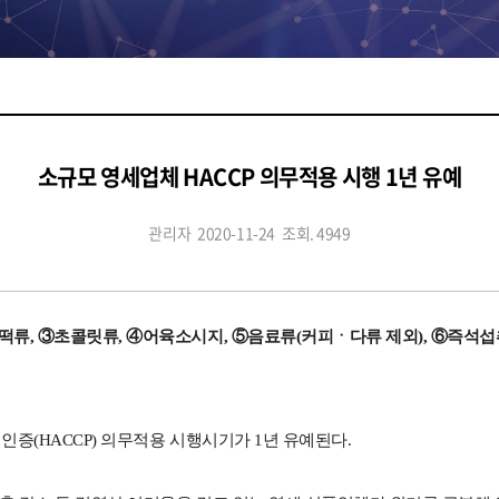
소규모 영세업체 HACCP 의무적용 시행 1년 유예
관리자
2020-11-24
조회. 4949
ㆍ떡류, ③초콜릿류, ④어육소시지, ⑤음료류(커피ㆍ다류 제외), ⑥즉
인증(HACCP) 의무적용 시행시기가 1년 유예된다.