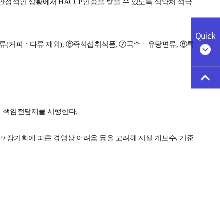
안정적인 상황에서 HACCP 인증을 받을 수 있도록 식약처 적극
Quick
료류(커피ㆍ다류 제외), ⑥즉석섭취식품, ⑦국수ㆍ유탕면류, ⑧특
, 책임전담제를 시행한다.
 장기화에 따른 경영상 어려움 등을 고려해 시설 개보수, 기준