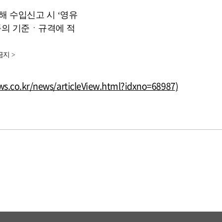
 수입신고 시 ‘영유
품의 기준ㆍ규격에 적
금지 >
s.co.kr/news/articleView.html?idxno=68987)