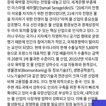
장에 육박할 것이라는 전망을 내놓고 있다. 세계은행 부총재
인 이스마엘 세라젤딘(Ismail Serageldin)도 “20세기의 전쟁
이 석유를 차지하기 위한 전쟁이었다면, 21세기의 전쟁은 물
을 차지하기 위한 전쟁이 될 것이다”라며 물 산업의 중요성을
강조했다. 주요 선진국들은 물 산업을 환경보전과 경제성장의
두 마리 토끼를 잡을 수 있는 핵심 산업으로 인식하고 있다. 그
러나 우리는 국가나 지자체가 직영하거나 공기업 형태로 운영
했기 때문에 민간의 참여기회가 적었고, 국제경쟁력이 떨어지
는 요인이 되었다. 현재 우리나라의 한해 수출실적은 5,800억
원으로 프랑스의 대표적인 물 기업 베올리아가 수출하는 금액
의 20분의 1에 불과한 수준이다. 물 산업, 2015년엔 석유시장
규모 육박할 것 물 산업은 상하수도 시설 자동화와 원격감시,
생물경보(Biomonitoring) 등 정보기술(IT), 생명공학(BT),
나노기술(NT)과 같은 첨단기술과 연관성이 크며 다른 산업에
비해 고용창출 효과도 크다. 현재 외적으로는 중국·인도 등
주변 개도국에서 상하수도 인프라 구축을 위한 투자가 빠르게
확대되고 있어 수출 유망산업으로 부상하고 있으며, 내적으로
는 물 산업의 시장개방 압력이 강화되고 있다. 이에 물 산업을
활성화하고 경쟁력을 강화할 필요성이 점점 높아지고 있다.