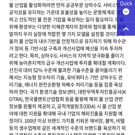
Quick
물 산업을 활성화하려면 먼저 공공부문 상하수도 서비스업을
공익성을 유지하는 가운데 효율성을 높이는 운영체계로 개편
하고 선도적인 물 전문 기업을 육성하는 일이 필요하다. 이를
위해 환경부는 다양한 이해관계자의 참여와 협의를 통해 올해
말까지 우리 실정에 적합한 몇 가지 모델을 설정할 것이다. 아
울러 물 산업의 내수기반을 안정적으로 유지하기 위해 하수관
거 정비 등 기반시설 구축과 개선사업에 예산을 지속 투자하
려고 한다. 특히, 상하수도 서비스의 지역적 양극화를 줄이기
위해 농어촌지역의 급수 개선사업에 투자를 확대할 계획이다.
선진국 대비 52% 수준에 불과한 기술수준을 끌어올리기 위
해서는 지능형 정수처리 기술, 유비쿼터스 기반 상하수도 관
리기술, 에너지 완전순환형 하폐수 처리기술 등을 집중 육성
하려 한다. 국가 환경기술 정보센타, 대한무역투자진흥공사(K
OTRA), 한국플랜트산업협회 등을 활용해 해외 물 산업 관련
정보를 원활히 제공하고, 공적개발원조(ODA) 시 물 산업 분
야에 대한 지원을 확대해 국내 기업의 해외진출을 지원할 예
정이다. 100년 이상 브랜드 가치를 키워온 에비앙, 볼빅, 비텔
등의 생수업체와 같은 세계적인 수준의 브랜드를 육성하기 위