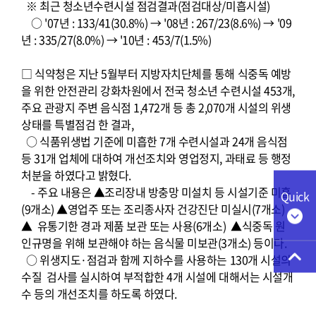
※ 최근 청소년수련시설 점검결과(점검대상/미흡시설)
○ '07년 : 133/41(30.8%) → '08년 : 267/23(8.6%) → '09
년 : 335/27(8.0%) → '10년 : 453/7(1.5%)
□ 식약청은 지난 5월부터 지방자치단체를 통해 식중독 예방
을 위한 안전관리 강화차원에서 전국 청소년 수련시설 453개,
주요 관광지 주변 음식점 1,472개 등 총 2,070개 시설의 위생
상태를 특별점검 한 결과,
○ 식품위생법 기준에 미흡한 7개 수련시설과 24개 음식점
등 31개 업체에 대하여 개선조치와 영업정지, 과태료 등 행정
처분을 하였다고 밝혔다.
- 주요 내용은 ▲조리장내 방충망 미설치 등 시설기준 미흡
Quick
(9개소) ▲영업주 또는 조리종사자 건강진단 미실시(7개소)
▲ 유통기한 경과 제품 보관 또는 사용(6개소) ▲식중독 원
인규명을 위해 보관해야 하는 음식물 미보관(3개소) 등이다.
○ 위생지도·점검과 함께 지하수를 사용하는 130개 시설의
수질 검사를 실시하여 부적합한 4개 시설에 대해서는 시설개
수 등의 개선조치를 하도록 하였다.